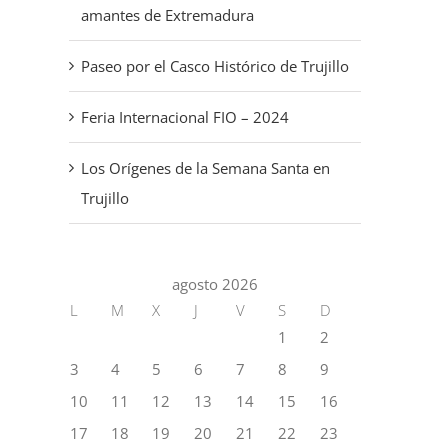
amantes de Extremadura
Paseo por el Casco Histórico de Trujillo
Feria Internacional FIO – 2024
Los Orígenes de la Semana Santa en
Trujillo
agosto 2026
Los Orígenes de la
Claudia & Mart
L
M
X
J
V
S
D
1
2
Semana Santa en
2022
3
4
5
6
7
8
9
Trujillo
septiembre 21st, 2022
10
11
12
13
14
15
16
marzo 18th, 2023
17
18
19
20
21
22
23