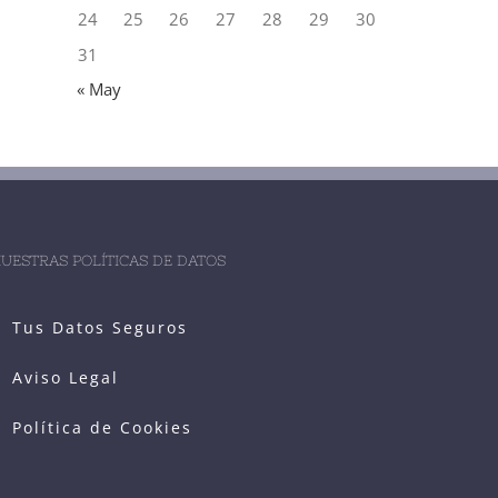
24
25
26
27
28
29
30
31
« May
UESTRAS POLÍTICAS DE DATOS
Tus Datos Seguros
Aviso Legal
Política de Cookies