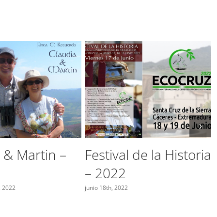
gExtremadura
Feria Internacional
los amantes
FIO – 2024
remadura
marzo 2nd, 2024
024