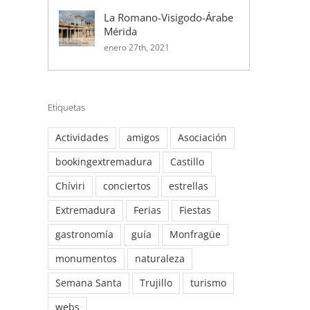
La Romano-Visigodo-Árabe
Mérida
enero 27th, 2021
Etiquetas
Actividades
amigos
Asociación
bookingextremadura
Castillo
Chíviri
conciertos
estrellas
Extremadura
Ferias
Fiestas
gastronomía
guía
Monfragüe
monumentos
naturaleza
Semana Santa
Trujillo
turismo
webs