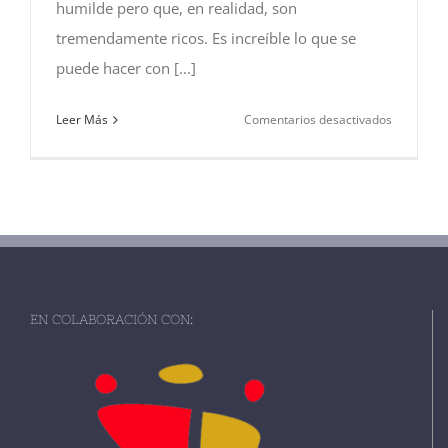
humilde pero que, en realidad, son
tremendamente ricos. Es increíble lo que se
puede hacer con [...]
en
Leer Más
Comentarios desactivados
Unas
sencillas
migas
extremeñ
EN COLABORACIÓN CON: