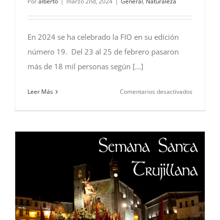
Por
alberto
|
marzo 2nd, 2024
|
General
,
Naturaleza
En 2024 se ha celebrado la FIO en su edición
número 19. Del 23 al 25 de febrero pasaron
más de 18 mil personas según [...]
en
Leer Más
Comentarios desactivados
Feria
Internacio
FIO
–
2024