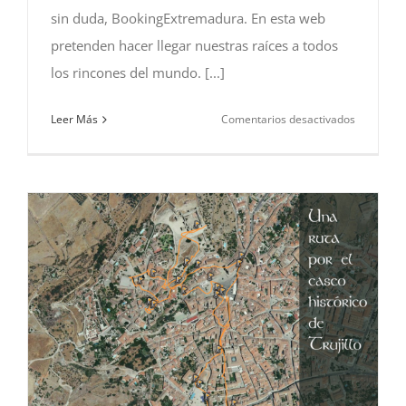
sin duda, BookingExtremadura. En esta web
pretenden hacer llegar nuestras raíces a todos
los rincones del mundo. [...]
en
Leer Más
Comentarios desactivados
BookingE
–
para
los
amantes
de
Extremad