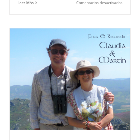
en
Leer Más
Comentarios desactivados
Los
Orígenes
de
la
Semana
Santa
en
Trujillo