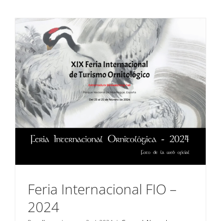
por
el
Casco
Histórico
de
Trujillo
Feria Internacional FIO –
2024