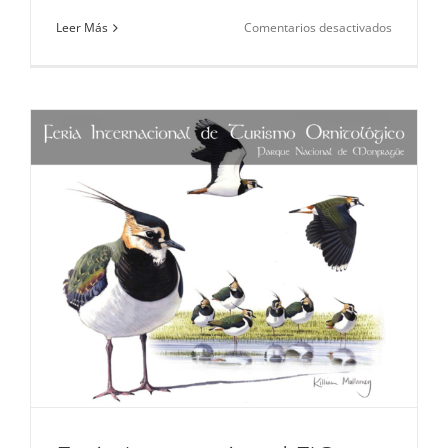
en
Leer Más
Comentarios desactivados
Cerezo
en
Flor
–
2022