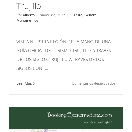
Trujillo
Por
alberto
|
mayo 3rd, 2025
|
Cultura
,
General
,
Monumentos
VISITA NUESTRA REGIÓN DE LA MANO DE UNA
GUÍA OFICIAL DE TURISMO TRUJILLO A TRAVÉS
DE LOS SIGLOS TRUJILLO A TRAVÉS DE LOS
SIGLOS CON [...]
en
Leer Más
Comentarios desactivados
Guía
Oficial
de
Turismo
de
Trujillo