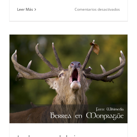
en
Leer Más
Comentarios desactivados
La
Gallina
Extremeñ