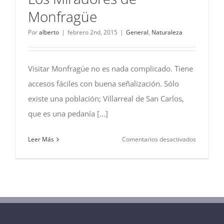
Monfragüe
Por
alberto
|
febrero 2nd, 2015
|
General
,
Naturaleza
Visitar Monfragüe no es nada complicado. Tiene
accesos fáciles con buena señalización. Sólo
existe una población; Villarreal de San Carlos,
que es una pedanía [...]
en
Leer Más
Comentarios desactivados
Los
Miradore
de
Monfragü