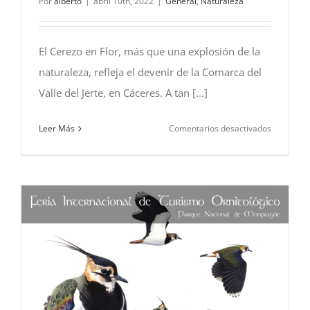
Por
alberto
|
abril 10th, 2022
|
General
,
Naturaleza
El Cerezo en Flor, más que una explosión de la
naturaleza, refleja el devenir de la Comarca del
Valle del Jerte, en Cáceres. A tan [...]
en
Leer Más
Comentarios desactivados
Cerezo
en
Flor
–
2022