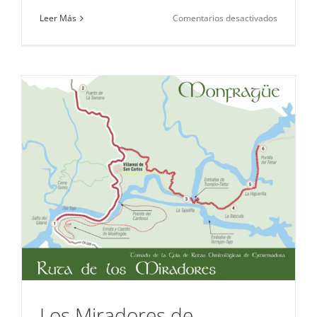
en
Leer Más
Comentarios desactivados
El
Risco
de
San
Gregorio
Los Miradores de