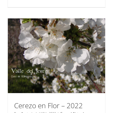
Festival
de
la
Historia
–
2022
Cerezo en Flor – 2022