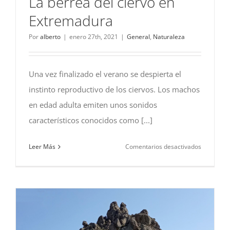
La berrea del ciervo en
Extremadura
Por
alberto
|
enero 27th, 2021
|
General
,
Naturaleza
Una vez finalizado el verano se despierta el
instinto reproductivo de los ciervos. Los machos
en edad adulta emiten unos sonidos
característicos conocidos como [...]
en
Leer Más
Comentarios desactivados
La
berrea
del
ciervo
en
Extremad