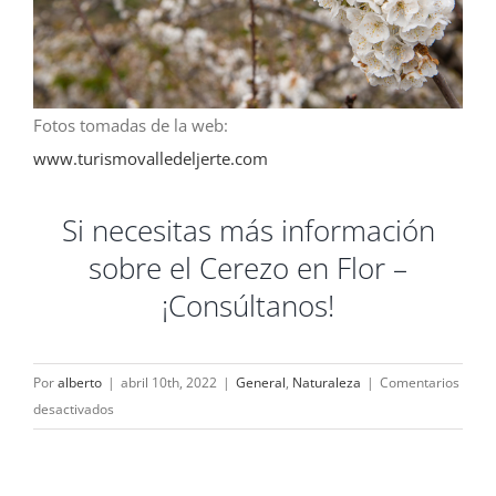
Fotos tomadas de la web:
www.turismovalledeljerte.com
Si necesitas más información
sobre el Cerezo en Flor –
¡Consúltanos!
Por
alberto
|
abril 10th, 2022
|
General
,
Naturaleza
|
Comentarios
en
desactivados
Cerezo
en
Flor