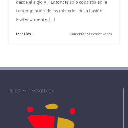
desde el siglo VII. Entonces sólo consistía en la
contemplación de los misterios de la Pasión.
Posteriormente, [...]
en
Leer Más
Comentarios desactivados
Los
Orígenes
de
la
Semana
Santa
en
Trujillo
EN COLABORACIÓN CON: